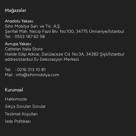
Mağazalar
Anadolu Yakası:
Sihir Mobilya San. ve Tic. A.Ş.
Şerifali Mah. Necip Fazıl Blv. No:100, 34775 Ümraniye/İstanbul
Tel. : 0553 187 62 58
Avrupa Yakası:
Cattelan Italia Store
Halide Edip Adıvar, Darülaceze Cd. No:3A, 34382 Şişli/İstanbul
addresistanbul Ev Dekorasyon Merkezi
Tel. : 0216 313 10 81
Mail : info@sihirmobilya.com
Kurumsal
Hakkımızda
Sıkça Sorulan Sorular
Teslimat Koşulları
İade Politikası