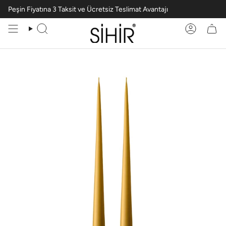
Peşin Fiyatına 3 Taksit ve Ücretsiz Teslimat Avantajı
Ara
Hesabım