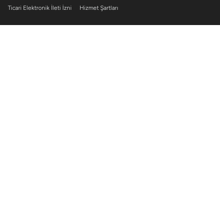
Ticari Elektronik İleti İzni
Hizmet Şartları