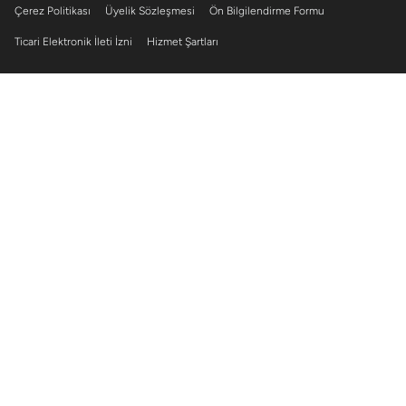
Çerez Politikası
Üyelik Sözleşmesi
Ön Bilgilendirme Formu
Ticari Elektronik İleti İzni
Hizmet Şartları