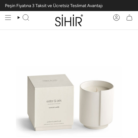
Peşin Fiyatına 3 Taksit ve Ücretsiz Teslimat Avantajı
Ara
Hesabım