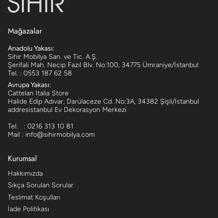
Mağazalar
Anadolu Yakası:
Sihir Mobilya San. ve Tic. A.Ş.
Şerifali Mah. Necip Fazıl Blv. No:100, 34775 Ümraniye/İstanbul
Tel. : 0553 187 62 58
Avrupa Yakası:
Cattelan Italia Store
Halide Edip Adıvar, Darülaceze Cd. No:3A, 34382 Şişli/İstanbul
addresistanbul Ev Dekorasyon Merkezi
Tel. : 0216 313 10 81
Mail : info@sihirmobilya.com
Kurumsal
Hakkımızda
Sıkça Sorulan Sorular
Teslimat Koşulları
İade Politikası