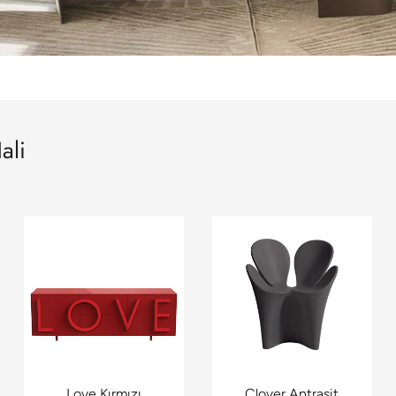
ali
Love Kırmızı
Clover Antrasit