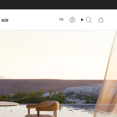
TR
B2B
Hesabım
Ara