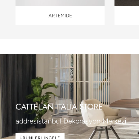
ARTEMIDE
CATTELAN ITALIA STORE
addresistanbul Dekorasyon Merkezi
ÜRÜNLERI İNCELE