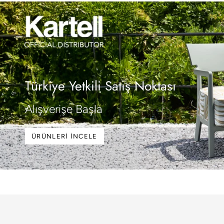
Türkiye Yetkili Satış Noktası
Alışverişe Başla
ÜRÜNLERI İNCELE