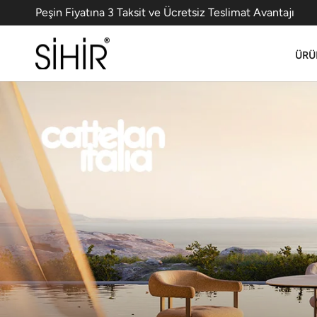
Peşin Fiyatına 3 Taksit ve Ücretsiz Teslimat Avantajı
ÜRÜ