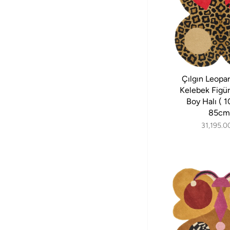
Çılgın Leopar
Kelebek Figü
Boy Halı ( 
85cm
31,195.0