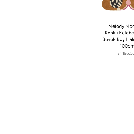
Melody Moo
Renkli Kelebe
Büyük Boy Hal
100cm
31,195.0