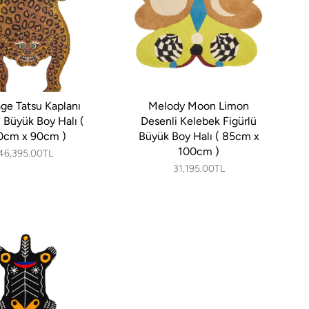
age Tatsu Kaplanı
Melody Moon Limon
ü Büyük Boy Halı (
Desenli Kelebek Figürlü
0cm x 90cm )
Büyük Boy Halı ( 85cm x
100cm )
46,395.00TL
31,195.00TL