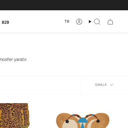
TR
B2B
Hesabım
Ara
mosfer yaratır.
Sırala
SIRALA