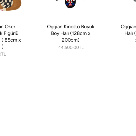
n Oker
Oggian Kinotto Büyük
Oggian
k Figürlü
Boy Halı (128cm x
Halı
ı ( 85cm x
200cm)
 )
44,500.00TL
0TL