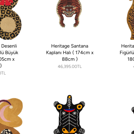
 Desenli
Heritage Santana
Herit
rlü Büyük
Kaplanı Halı ( 174cm x
Figürl
105cm x
88cm )
18
)
46,395.00TL
0TL