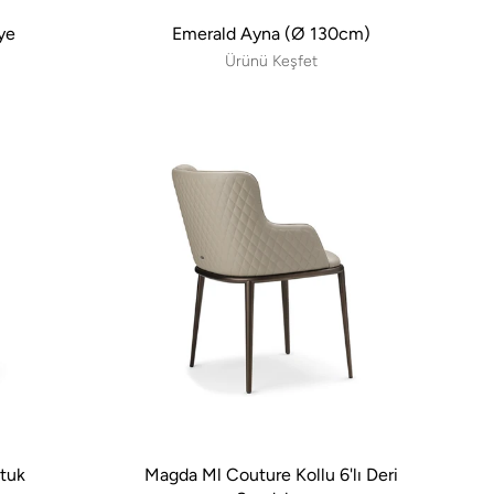
lye
Emerald Ayna (Ø 130cm)
Ürünü Keşfet
ltuk
Magda Ml Couture Kollu 6'lı Deri