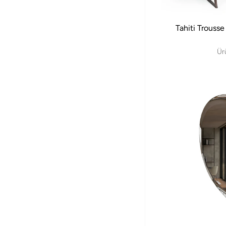
Tahiti Trouss
Ür