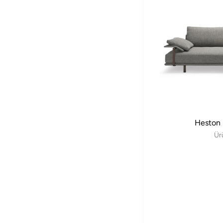
Heston
Ür