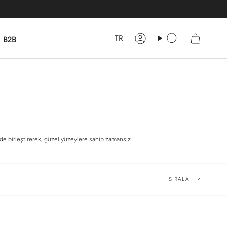
TR
B2B
Hesabım
Ara
lde birleştirerek, güzel yüzeylere sahip zamansız
Sırala
SIRALA