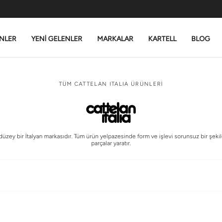
NLER
YENİ GELENLER
MARKALAR
KARTELL
BLOG
TÜM CATTELAN ITALIA ÜRÜNLERİ
 düzey bir İtalyan markasıdır. Tüm ürün yelpazesinde form ve işlevi sorunsuz bir şeki
parçalar yaratır.