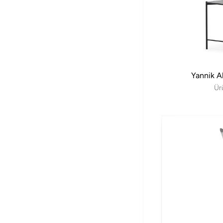
Yannik A
Ür