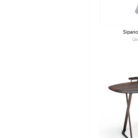
Sipario
Ür