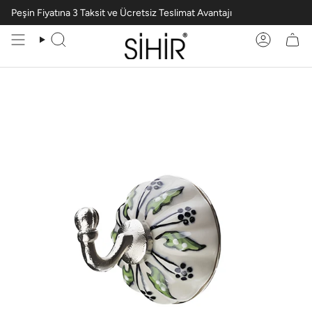
Peşin Fiyatına 3 Taksit ve Ücretsiz Teslimat Avantajı
Ara
Hesabım