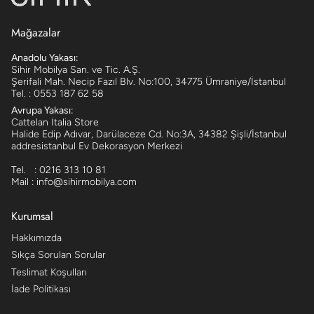
Mağazalar
Anadolu Yakası:
Sihir Mobilya San. ve Tic. A.Ş.
Şerifali Mah. Necip Fazıl Blv. No:100, 34775 Ümraniye/İstanbul
Tel. : 0553 187 62 58
Avrupa Yakası:
Cattelan Italia Store
Halide Edip Adıvar, Darülaceze Cd. No:3A, 34382 Şişli/İstanbul
addresistanbul Ev Dekorasyon Merkezi
Tel. : 0216 313 10 81
Mail : info@sihirmobilya.com
Kurumsal
Hakkımızda
Sıkça Sorulan Sorular
Teslimat Koşulları
İade Politikası