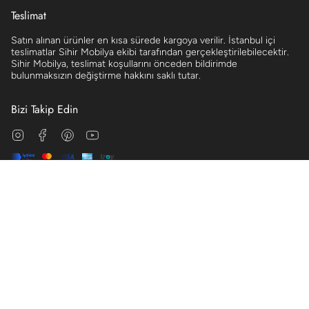
Teslimat
Satın alınan ürünler en kısa sürede kargoya verilir. İstanbul içi
teslimatlar Sihir Mobilya ekibi tarafından gerçekleştirilebilecektir.
Sihir Mobilya, teslimat koşullarını önceden bildirimde
bulunmaksızın değiştirme hakkını saklı tutar.
Bizi Takip Edin
Instagram
Facebook
Pinterest
YouTube
© Sihir Mobilya 2026
Aydınlatma Metni
Mesafeli Satış Sözleşmesi
Çerez Politikası
Üyelik Sözleşmesi
Ön Bilgilendirme Formu