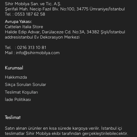
Sihir Mobilya San. ve Tic. A.Ş.
Şerifali Mah. Necip Fazıl Blv. No:100, 34775 Ümraniye/İstanbul
Tel. : 0553 187 62 58
Avrupa Yakası:
Cattelan Italia Store
Halide Edip Adıvar, Darülaceze Cd. No:3A, 34382 Şişli/İstanbul
addresistanbul Ev Dekorasyon Merkezi
Tel. : 0216 313 10 81
Mail : info@sihirmobilya.com
Kurumsal
Hakkımızda
Sıkça Sorulan Sorular
Teslimat Koşulları
İade Politikası
Teslimat
Satın alınan ürünler en kısa sürede kargoya verilir. İstanbul içi
teslimatlar Sihir Mobilya ekibi tarafından gerçekleştirilebilecektir.