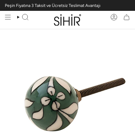
Peşin Fiyatına 3 Taksit ve Ücretsiz Teslimat Avantajı
Ara
Hesabım