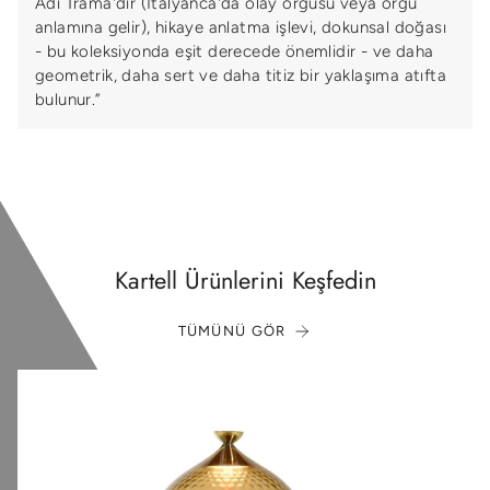
Adı Trama'dır (İtalyanca'da olay örgüsü veya örgü
anlamına gelir), hikaye anlatma işlevi, dokunsal doğası
- bu koleksiyonda eşit derecede önemlidir - ve daha
geometrik, daha sert ve daha titiz bir yaklaşıma atıfta
bulunur.”
Kartell Ürünlerini Keşfedin
TÜMÜNÜ GÖR