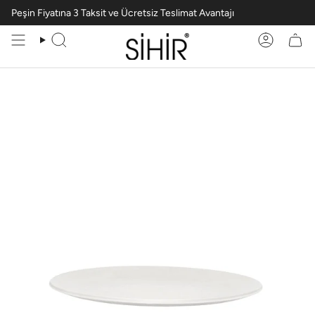
Peşin Fiyatına 3 Taksit ve Ücretsiz Teslimat Avantajı
Ara
Hesabım