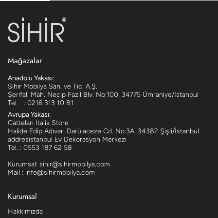
Mağazalar
Anadolu Yakası:
Sihir Mobilya San. ve Tic. A.Ş.
Şerifali Mah. Necip Fazıl Blv. No:100, 34775 Ümraniye/İstanbul
Tel. : 0216 313 10 81
Avrupa Yakası:
Cattelan Italia Store
Halide Edip Adıvar, Darülaceze Cd. No:3A, 34382 Şişli/İstanbul
addresistanbul Ev Dekorasyon Merkezi
Tel. : 0553 187 62 58
Kurumsal: sihir@sihirmobilya.com
Mail : info@sihirmobilya.com
Kurumsal
Hakkımızda