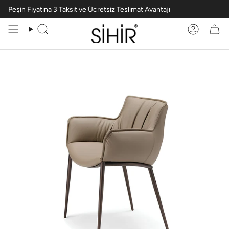
Peşin Fiyatına 3 Taksit ve Ücretsiz Teslimat Avantajı
Ara
Hesabım