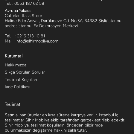
Tel. : 0553 187 62 58
Avrupa Yakası:
Cattelan Italia Store
Halide Edip Adıvar, Darülaceze Cd. No:3A, 34382 Şişli/İstanbul
addresistanbul Ev Dekorasyon Merkezi
Tel. : 0216 313 10 81
Mail : info@sihirmobilya.com
Kurumsal
Hakkımızda
Sıkça Sorulan Sorular
Teslimat Koşulları
İade Politikası
Teslimat
Satın alınan ürünler en kısa sürede kargoya verilir. İstanbul içi
teslimatlar Sihir Mobilya ekibi tarafından gerçekleştirilebilecektir.
Sihir Mobilya, teslimat koşullarını önceden bildirimde
bulunmaksızın değiştirme hakkını saklı tutar.