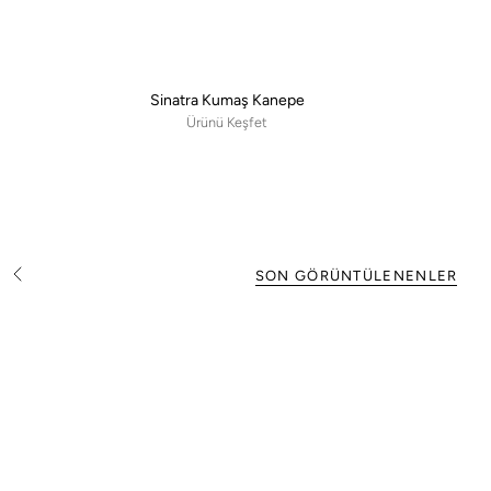
Sinatra Kumaş Kanepe
Ürünü Keşfet
SON GÖRÜNTÜLENENLER
T
ü
m
ü
n
ü
G
ö
r