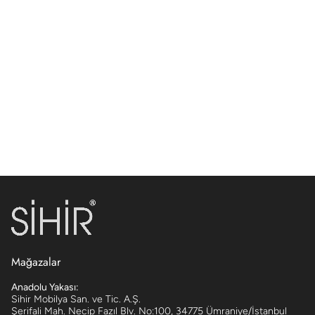
Mağazalar
Anadolu Yakası:
Sihir Mobilya San. ve Tic. A.Ş.
Şerifali Mah. Necip Fazıl Blv. No:100, 34775 Ümraniye/İstanbul