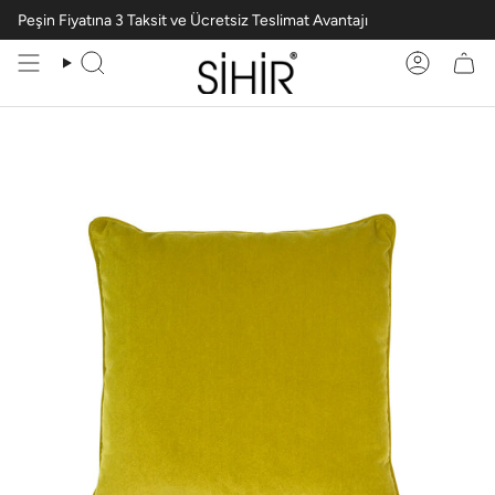
Peşin Fiyatına 3 Taksit ve Ücretsiz Teslimat Avantajı
Ara
Hesabım