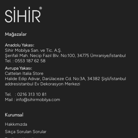
Mağazalar
Anadolu Yakası:
Sihir Mobilya San. ve Tic. A.Ş.
Şerifali Mah. Necip Fazıl Blv. No:100, 34775 Ümraniye/İstanbul
Tel. : 0553 187 62 58
Avrupa Yakası:
Cattelan Italia Store
Halide Edip Adıvar, Darülaceze Cd. No:3A, 34382 Şişli/İstanbul
addresistanbul Ev Dekorasyon Merkezi
Tel. : 0216 313 10 81
Mail : info@sihirmobilya.com
Kurumsal
Hakkımızda
Sıkça Sorulan Sorular