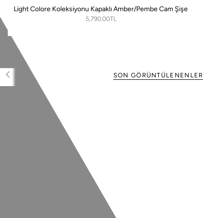
Light Colore Koleksiyonu Kapaklı Amber/Pembe Cam Şişe
5,790.00TL
SON GÖRÜNTÜLENENLER
T
ü
m
ü
n
ü
G
ö
r