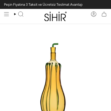
Peşin Fiyatına 3 Taksit ve Ücretsiz Teslimat Avantajı
Ara
Hesabım