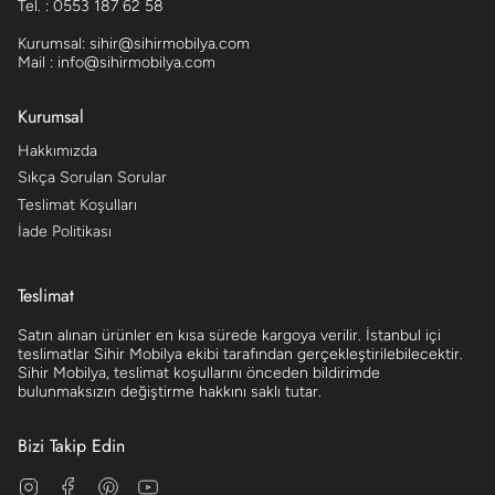
Tel. : 0553 187 62 58
Kurumsal: sihir@sihirmobilya.com
Mail : info@sihirmobilya.com
Kurumsal
Hakkımızda
Sıkça Sorulan Sorular
Teslimat Koşulları
İade Politikası
Teslimat
Satın alınan ürünler en kısa sürede kargoya verilir. İstanbul içi
teslimatlar Sihir Mobilya ekibi tarafından gerçekleştirilebilecektir.
Sihir Mobilya, teslimat koşullarını önceden bildirimde
bulunmaksızın değiştirme hakkını saklı tutar.
Bizi Takip Edin
Instagram
Facebook
Pinterest
YouTube