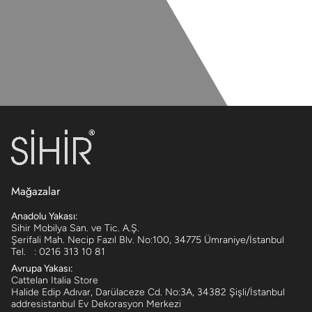
Mağazalar
Anadolu Yakası:
Sihir Mobilya San. ve Tic. A.Ş.
Şerifali Mah. Necip Fazıl Blv. No:100, 34775 Ümraniye/İstanbul
Tel. : 0216 313 10 81
Avrupa Yakası:
Cattelan Italia Store
Halide Edip Adıvar, Darülaceze Cd. No:3A, 34382 Şişli/İstanbul
addresistanbul Ev Dekorasyon Merkezi