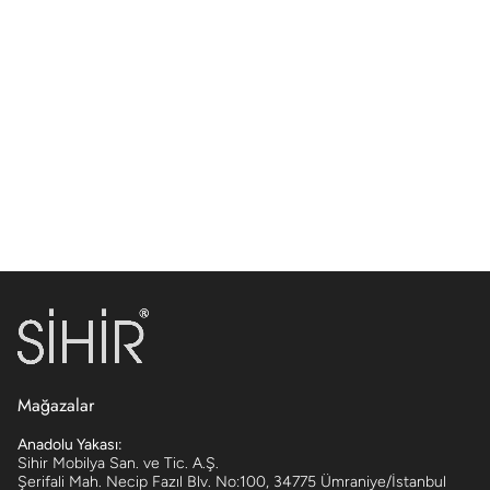
Mağazalar
Anadolu Yakası:
Sihir Mobilya San. ve Tic. A.Ş.
Şerifali Mah. Necip Fazıl Blv. No:100, 34775 Ümraniye/İstanbul