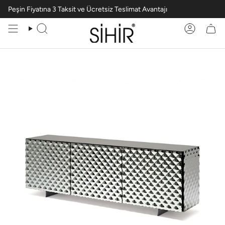
Peşin Fiyatına 3 Taksit ve Ücretsiz Teslimat Avantajı
Ara
Hesabım