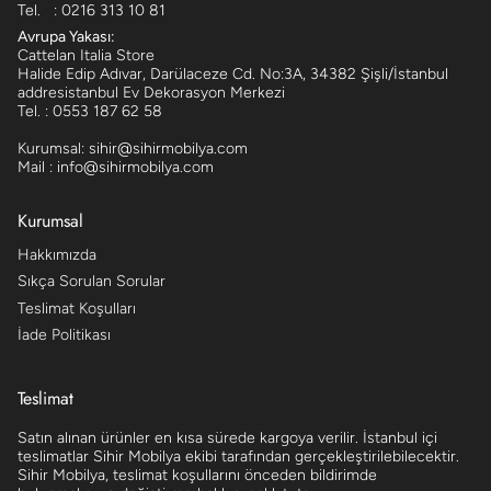
Tel. : 0216 313 10 81
Avrupa Yakası:
Cattelan Italia Store
Halide Edip Adıvar, Darülaceze Cd. No:3A, 34382 Şişli/İstanbul
addresistanbul Ev Dekorasyon Merkezi
Tel. : 0553 187 62 58
Kurumsal: sihir@sihirmobilya.com
Mail : info@sihirmobilya.com
Kurumsal
Hakkımızda
Sıkça Sorulan Sorular
Teslimat Koşulları
İade Politikası
Teslimat
Satın alınan ürünler en kısa sürede kargoya verilir. İstanbul içi
teslimatlar Sihir Mobilya ekibi tarafından gerçekleştirilebilecektir.
Sihir Mobilya, teslimat koşullarını önceden bildirimde