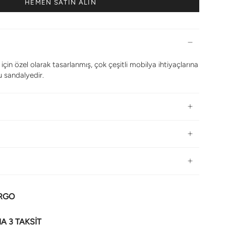
HEMEN SATIN ALIN
çin özel olarak tasarlanmış, çok çeşitli mobilya ihtiyaçlarına
 sandalyedir.
ARGO
NA 3 TAKSİT