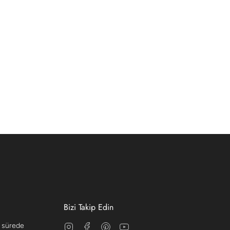
Bizi Takip Edin
Instagram
Facebook
Pinterest
YouTube
a sürede