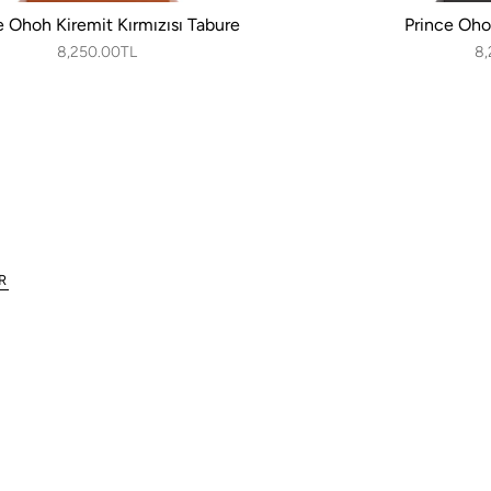
e Ohoh Kiremit Kırmızısı Tabure
Prince Oho
8,250.00TL
8,
R