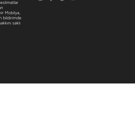
teslimatlar
an
hir Mobilya,
n bildirimde
kkını saklı