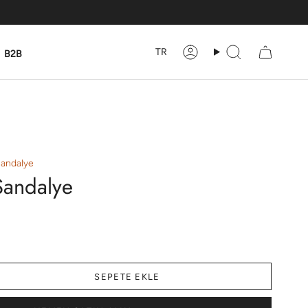
TR
B2B
Hesabım
Ara
Sandalye
Sandalye
SEPETE EKLE