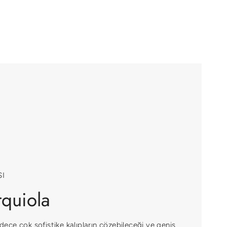
I
rquiola
sadece çok sofistike kalıpların çözebileceği ve geniş