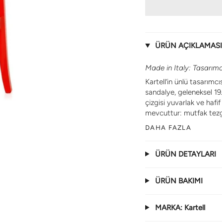
ÜRÜN AÇIKLAMASI
Made in Italy: Tasarımc
Kartell’in ünlü tasarım
sandalye, geleneksel 19. 
çizgisi yuvarlak ve hafif
mevcuttur: mutfak tezga
DAHA FAZLA
ÜRÜN DETAYLARI
ÜRÜN BAKIMI
MARKA: Kartell