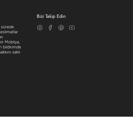
Bizi Takip Edin
Instagram
Facebook
Pinterest
YouTube
a sürede
teslimatlar
an
hir Mobilya,
n bildirimde
kkını saklı