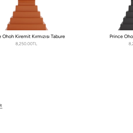
e Ohoh Kiremit Kırmızısı Tabure
Prince Oho
8,250.00TL
8,
R