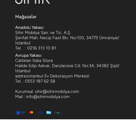
Mağazalar
Anadolu Yakası:
Sihir Mobilya San. ve Tic. A.Ş.
Şerifali Mah. Necip Fazıl Blv. No:100, 34775 Ümraniye/
İstanbul
Tel. : 0216 313 10 81
Avrupa Yakası:
Cattelan Italia Store
Halide Edip Adıvar, Darülaceze Cd. No:3A, 34382 Şişli/
İstanbul
addresistanbul Ev Dekorasyon Merkezi
Tel. : 0553 187 62 58
Kurumsal: sihir@sihirmobilya.com
Mail : info@sihirmobilya.com