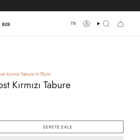
TR
B2B
Hesabım
Ara
ost Kırmızı Tabure H:75cm
st Kırmızı Tabure
SEPETE EKLE