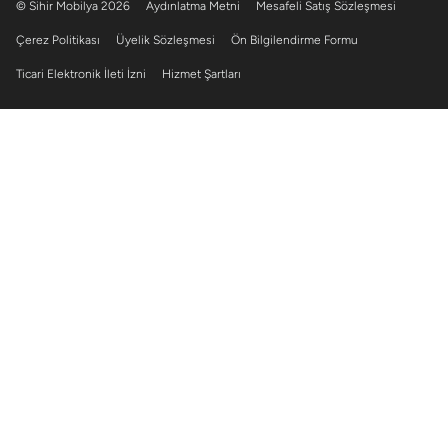
© Sihir Mobilya 2026
Aydınlatma Metni
Mesafeli Satış Sözleşmesi
Çerez Politikası
Üyelik Sözleşmesi
Ön Bilgilendirme Formu
Ticari Elektronik İleti İzni
Hizmet Şartları