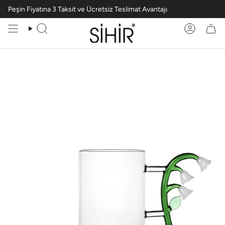
Peşin Fiyatına 3 Taksit ve Ücretsiz Teslimat Avantajı
Ara
Hesabım