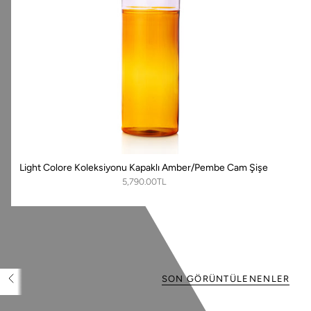
Light Colore Koleksiyonu Kapaklı Amber/Pembe Cam Şişe
5,790.00TL
SON GÖRÜNTÜLENENLER
T
ü
m
ü