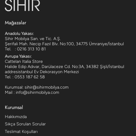
Mağazalar
Anadolu Yakası:
Sihir Mobilya San. ve Tic. A.Ş.
Şerifali Mah. Necip Fazıl Blv. No:100, 34775 Ümraniye/İstanbul
Tel. : 0216 313 10 81
Avrupa Yakası:
Cattelan Italia Store
Halide Edip Adıvar, Darülaceze Cd. No:3A, 34382 Şişli/İstanbul
addresistanbul Ev Dekorasyon Merkezi
Tel. : 0553 187 62 58
Kurumsal: sihir@sihirmobilya.com
Mail : info@sihirmobilya.com
Kurumsal
Hakkımızda
Sıkça Sorulan Sorular
Teslimat Koşulları