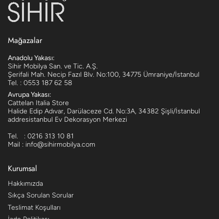
Mağazalar
Anadolu Yakası:
Sihir Mobilya San. ve Tic. A.Ş.
Şerifali Mah. Necip Fazıl Blv. No:100, 34775 Ümraniye/İstanbul
Tel. : 0553 187 62 58
Avrupa Yakası:
Cattelan Italia Store
Halide Edip Adıvar, Darülaceze Cd. No:3A, 34382 Şişli/İstanbul
addresistanbul Ev Dekorasyon Merkezi
Tel. : 0216 313 10 81
Mail : info@sihirmobilya.com
Kurumsal
Hakkımızda
Sıkça Sorulan Sorular
Teslimat Koşulları