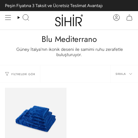
Peşin Fiyatına 3 Taksit ve Ücretsiz Teslimat Avantajı
Ara
Hesabım
Blu Mediterrano
Güney İtalya'nın ikonik deseni ile samimi ruhu zerafetle
buluşturuyor.
Sırala
SIRALA
FILTRELERI GÖR