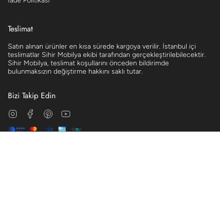
İade Politikası
Teslimat
Satın alınan ürünler en kısa sürede kargoya verilir. İstanbul içi
teslimatlar Sihir Mobilya ekibi tarafından gerçekleştirilebilecektir.
Sihir Mobilya, teslimat koşullarını önceden bildirimde
bulunmaksızın değiştirme hakkını saklı tutar.
Bizi Takip Edin
Instagram
Facebook
Pinterest
YouTube
© Sihir Mobilya 2026
Aydınlatma Metni
Mesafeli Satış Sözleşmesi